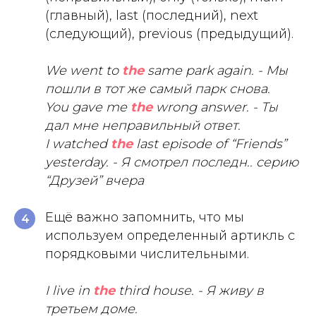
(главный), last (последний), next
(следующий), previous (предыдущий).
We went to
the
same park again. - Мы
пошли в тот же самый парк снова.
You gave me
the
wrong answer. - Ты
дал мне неправильный ответ.
I watched
the
last episode of “Friends”
yesterday. - Я смотрел последн.. серию
“Друзей” вчера
Ещё важно запомнить, что мы
4
используем определенный артикль с
порядковыми числительными.
I live in
the
third house. - Я живу в
третьем доме.