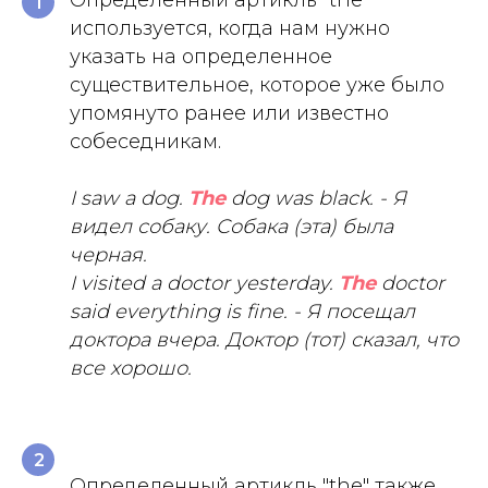
1
используется, когда нам нужно
указать на определенное
существительное, которое уже было
упомянуто ранее или известно
собеседникам.
I saw a dog.
The
dog was black. - Я
видел собаку. Собака (эта) была
черная.
I visited a doctor yesterday.
The
doctor
said everything is fine. - Я посещал
доктора вчера. Доктор (тот) сказал, что
все хорошо.
2
Определенный артикль "the" также