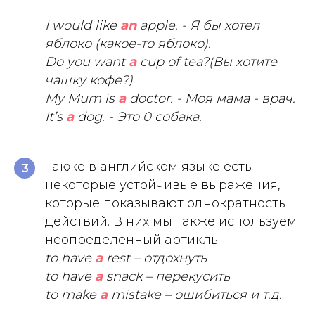
I would like
an
apple. - Я бы хотел
яблоко (какое-то яблоко).
Do you want
a
cup of tea?(Вы хотите
чашку кофе?)
My Mum is
a
doctor. - Моя мама - врач.
It’s
a
dog. - Это 0 собака.
Также в английском языке есть
3
некоторые устойчивые выражения,
которые показывают однократность
действий. В них мы также используем
неопределенный артикль.
to have
a
rest – отдохнуть
to have
a
snack – перекусить
to make
a
mistake – ошибиться и т.д.