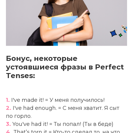
Бонус, некоторые
устоявшиеся фразы в Perfect
Tenses:
1.
I've made it! = У меня получилось!
2.
I've had enough. = С меня хватит. Я сыт
по горло.
3.
You've had it! = Ты попал! (Ты в беде)
4.
That’s torn it = Кто-то сделал то, на что