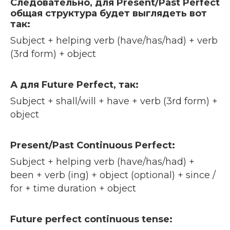
Следовательно, для Present/Past Perfect
общая структура будет выглядеть вот
так:
Subject + helping verb (have/has/had) + verb
(3rd form) + object
А для Future Perfect, так:
Subject + shall/will + have + verb (3rd form) +
object
Present/Past Continuous Perfect:
Subject + helping verb (have/has/had) +
been + verb (ing) + object (optional) + since /
for + time duration + object
Future perfect continuous tense: